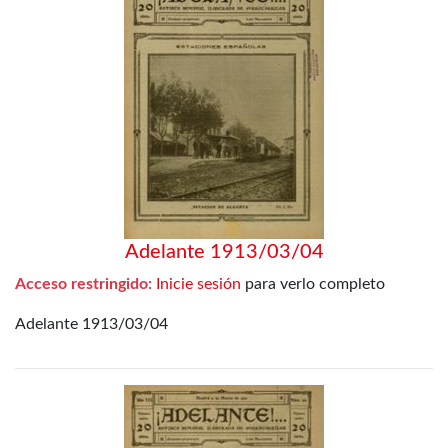
Adelante 1913/03/04
Acceso restringido:
Inicie sesión
para verlo completo
Adelante 1913/03/04