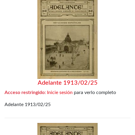
Adelante 1913/02/25
Acceso restringido:
Inicie sesión
para verlo completo
Adelante 1913/02/25