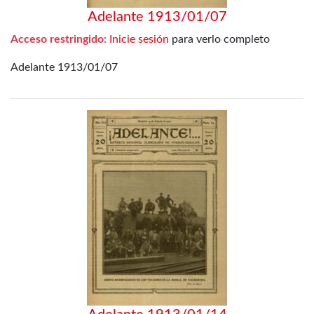
Adelante 1913/01/07
Acceso restringido:
Inicie sesión
para verlo completo
Adelante 1913/01/07