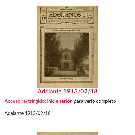
Adelante 1913/02/18
Acceso restringido:
Inicie sesión
para verlo completo
Adelante 1913/02/18