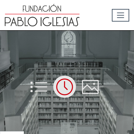
List
Time
Picture