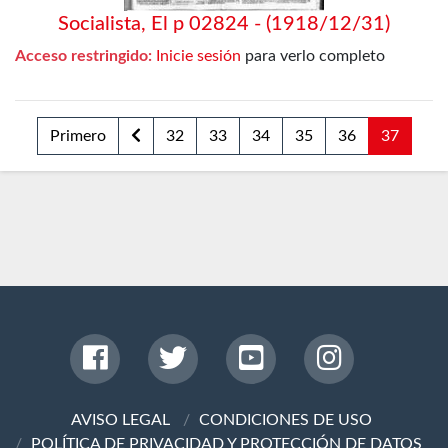
Socialista, El p 02824 - (1918/12/31)
Acceso restringido:
Inicie sesión
para verlo completo
Primero
32
33
34
35
36
37
AVISO LEGAL
CONDICIONES DE USO
POLÍTICA DE PRIVACIDAD Y PROTECCIÓN DE DATOS