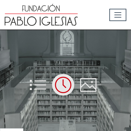
List
Time
Picture