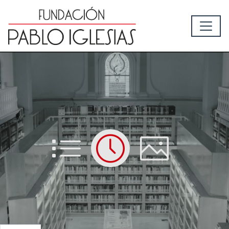
List
Time
Picture