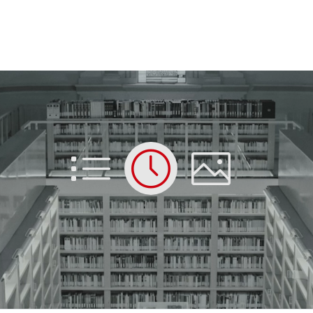
List
Time
Picture