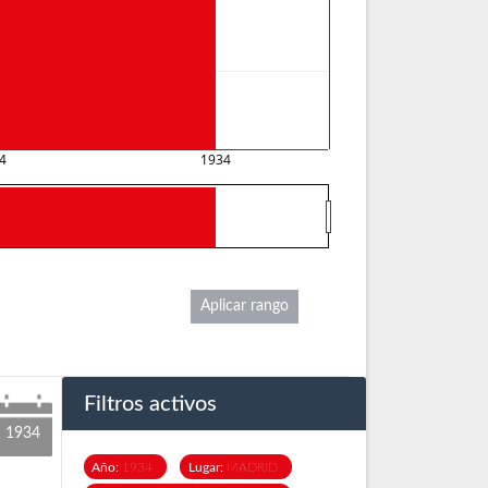
4
1934
Aplicar rango
Filtros activos
1934
Año:
1934
Lugar:
MADRID