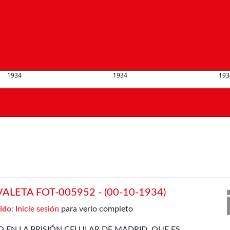
1934
1934
193
LETA FOT-005952 - (00-10-1934)
ido:
Inicie sesión
para verlo completo
 EN LA PRISIÓN CELULAR DE MADRID, QUE ES