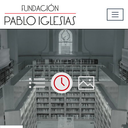
List
Time
Picture