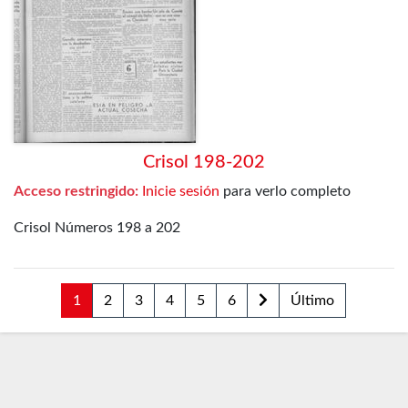
Crisol 198-202
Acceso restringido:
Inicie sesión
para verlo completo
Crisol Números 198 a 202
1
2
3
4
5
6
Último