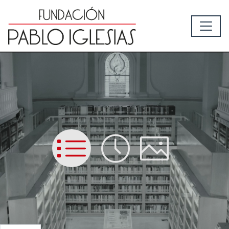
List
Time
Picture