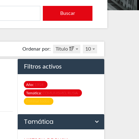
Buscar
Ordenar por
:
Título
10
Filtros activos
Año:
1918
Temática:
COMUNISMO. RUSIA
Eliminar todos
Temática