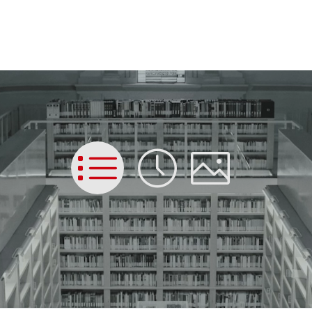
List
Time
Picture