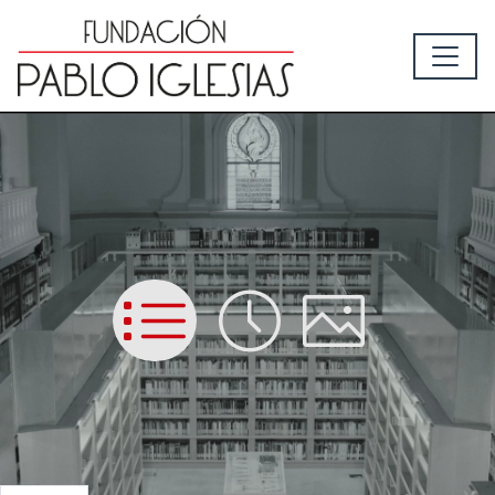
List
Time
Picture