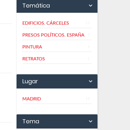
Temática
EDIFICIOS. CÁRCELES
15
PRESOS POLÍTICOS. ESPAÑA
7
PINTURA
3
RETRATOS
1
Lugar
MADRID
19
Tema