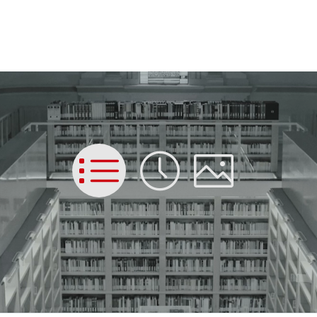
List
Time
Picture