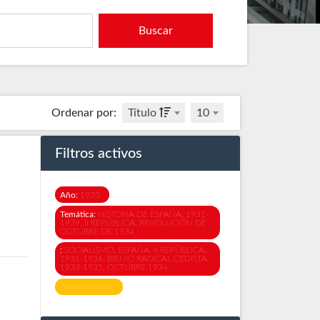
Buscar
Ordenar por
:
Título
10
Filtros activos
Año:
1935
Temática:
HISTORIA DE ESPAÑA. 1931-
1939. II REPÚBLICA. REVOLUCIÓN DE
OCTUBRE DE 1934
:
SOCIALISMO. ESPAÑA. II REPÚBLICA.
1931-1936. BIENIO RADICAL CEDISTA.
1933-1935. OCTUBRE 1934
Eliminar todos