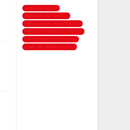
ZAVALETA- POLÍTICO
DÍAZ ALOR, JOSÉ- POLÍTICO
PRETEL IGLESIAS, FELIPE- POLÍTICO
FRANCISCO, ENRIQUE DE- POLÍTICO
GÓMEZ OSORIO, JOSÉ- POLÍTICO
ROSAL DÍAZ, AMARO- POLÍTICO