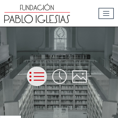
List
Time
Picture