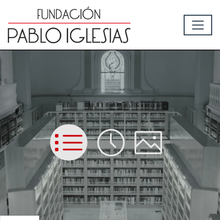
List
Time
Picture