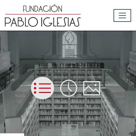
List
Time
Picture