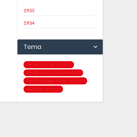
1935
2
1934
1
Tema
DÍAZ ALOR, JOSÉ- POLÍTICO
GÓMEZ OSORIO, JOSÉ- POLÍTICO
PRETEL IGLESIAS, FELIPE- POLÍTICO
ZAVALETA- POLÍTICO