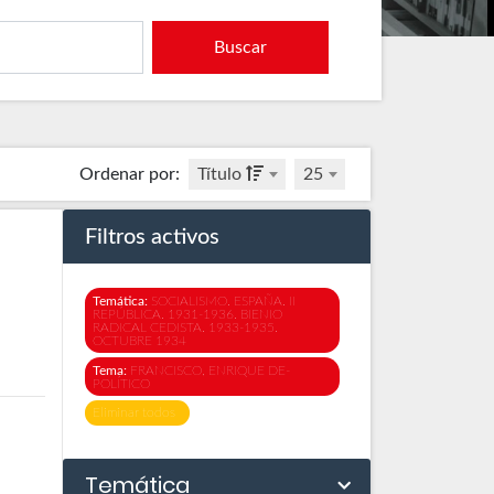
Buscar
Ordenar por
:
Título
25
Filtros activos
Temática:
SOCIALISMO. ESPAÑA. II
REPÚBLICA. 1931-1936. BIENIO
RADICAL CEDISTA. 1933-1935.
OCTUBRE 1934
Tema:
FRANCISCO, ENRIQUE DE-
POLÍTICO
Eliminar todos
Temática