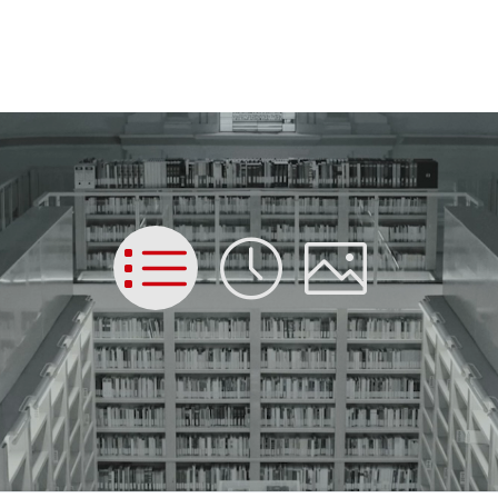
List
Time
Picture