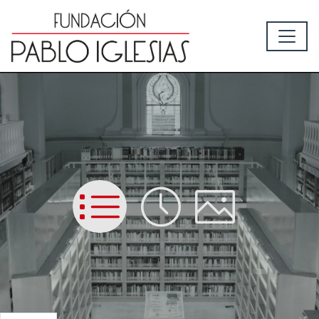
List
Time
Picture